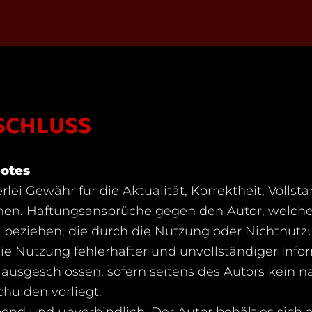
SCHLUSS
botes
ei Gewähr für die Aktualität, Korrektheit, Vollstä
onen. Haftungsansprüche gegen den Autor, welche
Art beziehen, die durch die Nutzung oder Nichtnu
ie Nutzung fehlerhafter und unvollständiger Info
ausgeschlossen, sofern seitens des Autors kein n
chulden vorliegt.
bend und unverbindlich. Der Autor behält es sich a