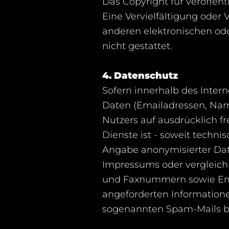
Das Copyright für veröffentl
Eine Vervielfältigung ode
anderen elektronischen od
nicht gestattet.
4. Datenschutz
Sofern innerhalb des Inter
Daten (Emailadressen, Name
Nutzers auf ausdrücklich f
Dienste ist - soweit techn
Angabe anonymisierter Dat
Impressums oder vergleichb
und Faxnummern sowie Emai
angeforderten Informationen
sogenannten Spam-Mails bei