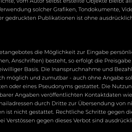
ichte, vom Autor selbst erstellte Objekte bleibt al
r Verwendung solcher Grafiken, Tondokumente, Vi
er gedruckten Publikationen ist ohne ausdrückli
netangebotes die Möglichkeit zur Eingabe persönli
n, Anschriften) besteht, so erfolgt die Preisgabe
reiwilliger Basis. Die Inanspruchnahme und Beza
isch möglich und zumutbar - auch ohne Angabe so
en oder eines Pseudonyms gestattet. Die Nutzu
arer Angaben veröffentlichten Kontaktdaten wie 
ladressen durch Dritte zur Übersendung von ni
 ist nicht gestattet. Rechtliche Schritte gegen d
 Verstössen gegen dieses Verbot sind ausdrückli